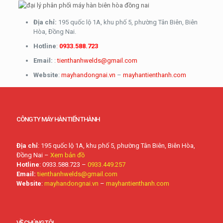
Địa chỉ:
195 quốc lộ 1A, khu phố 5, phường Tân Biên, Biên
Hòa, Đồng Nai.
Hotline
:
0933.588.723
Email:
:
tienthanhwelds@gmail.com
Website
:
mayhandongnai.vn
–
mayhantienthanh.com
CÔNG TY MÁY HÀN TIẾN THÀNH
Địa chỉ
: 195 quốc lộ 1A, khu phố 5, phường Tân Biên, Biên Hòa,
Đồng Nai –
Xem bản đồ
Hotline
: 0933.588.723 –
0933.449.257
Email:
tienthanhwelds@gmail.com
Website
:
mayhandongnai.vn
–
mayhantienthanh.com
VỀ CHÚNG TÔI