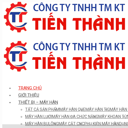
TRANG CHỦ
GIỚI THIỆU
THIẾT BỊ – MÁY HÀN
TẤT CẢ SẢN PHẨM
MÁY HÀN QUE
MÁY HÀN TIG
MÁY HÀN 
MÁY HÀN LƯỚI
MÁY HÀN ĐA CHỨC NĂNG
MÁY KHOAN TỪ
MÁY HÀN BULÔNG
MÁY CẮT CNC
PHỤ KIỆN MÁY HÀN
DỤNG