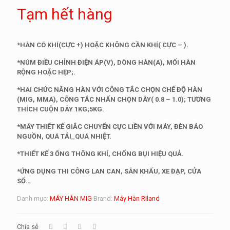
Tạm hết hàng
*HÀN CÓ KHÍ(CỰC +) HOẶC KHÔNG CẦN KHÍ( CỰC – ).
*NÚM ĐIỀU CHỈNH ĐIỆN ÁP(V), DÒNG HÀN(A), MỐI HÀN
RỘNG HOẶC HẸP;.
*HAI CHỨC NĂNG HÀN VỚI CÔNG TẮC CHỌN CHẾ ĐỘ HÀN
(MIG, MMA), CÔNG TẮC NHẤN CHỌN DÂY( 0.8 – 1.0); TƯƠNG
THÍCH CUỘN DÂY 1KG;5KG.
*MÁY THIẾT KẾ GIẮC CHUYỂN CỰC LIỀN VỚI MÁY, ĐÈN BÁO
NGUỒN, QUÁ TẢI_QUÁ NHIỆT.
*THIẾT KẾ 3 ỐNG THÔNG KHÍ, CHỐNG BỤI HIỆU QUẢ.
*ỨNG DỤNG THI CÔNG LAN CAN, SÂN KHẤU, XE ĐẠP, CỬA
SỔ…
Danh mục:
MÁY HÀN MIG
Brand:
Máy Hàn Riland
Chia sẻ