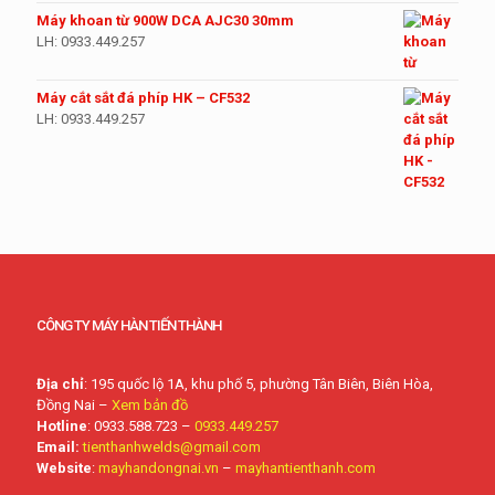
Máy khoan từ 900W DCA AJC30 30mm
LH: 0933.449.257
Máy cắt sắt đá phíp HK – CF532
LH: 0933.449.257
CÔNG TY MÁY HÀN TIẾN THÀNH
Địa chỉ
: 195 quốc lộ 1A, khu phố 5, phường Tân Biên, Biên Hòa,
Đồng Nai –
Xem bản đồ
Hotline
: 0933.588.723 –
0933.449.257
Email:
tienthanhwelds@gmail.com
Website
:
mayhandongnai.vn
–
mayhantienthanh.com