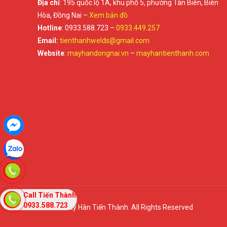
Địa chỉ
: 195 quốc lộ 1A, khu phố 5, phường Tân Biên, Biên
Hòa, Đồng Nai –
Xem bản đồ
Hotline
: 0933.588.723 –
0933.449.257
Email:
tienthanhwelds@gmail.com
Website
:
mayhandongnai.vn
–
mayhantienthanh.com
Tư Vấn Bán
Call Tiến Thành
Hàng
0933.588.723
© 2021 Máy Hàn Tiến Thành. All Rights Reserved
0933.449.257