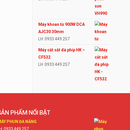
Máy khoan từ 900W DCA
AJC30 30mm
LH: 0933.449.257
Máy cắt sắt đá phíp HK –
CF532
LH: 0933.449.257
SẢN PHẨM NỔI BẬT
ÁY PHUN ĐA NĂNG
H: 0933.449.257