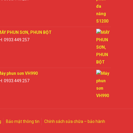
ÁY PHUN SƠN, PHUN BỘT
H: 0933.449.257
áy phun sơn VH990
H: 0933.449.257
g
Bảo mật thông tin
Chính sách sửa chữa – bảo hành