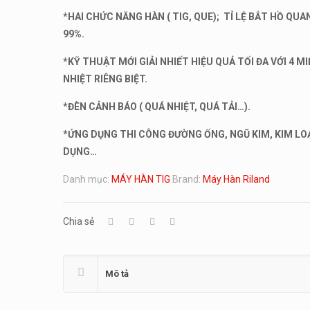
*HAI CHỨC NĂNG HÀN ( TIG, QUE); TỈ LỆ BẮT HỒ QUA
99%.
*KỸ THUẬT MỚI GIẢI NHIẾT HIỆU QUẢ TỐI ĐA VỚI 4 MI
NHIỆT RIÊNG BIỆT.
*ĐÈN CẢNH BÁO ( QUÁ NHIỆT, QUÁ TẢI…).
*ỨNG DỤNG THI CÔNG ĐƯỜNG ỐNG, NGŨ KIM, KIM LOẠ
DỤNG…
Danh mục:
MÁY HÀN TIG
Brand:
Máy Hàn Riland
Chia sẻ
Mô tả