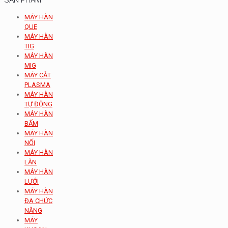
MÁY HÀN
QUE
MÁY HÀN
TIG
MÁY HÀN
MIG
MÁY CẮT
PLASMA
MÁY HÀN
TỰ ĐỘNG
MÁY HÀN
BẤM
MÁY HÀN
NỐI
MÁY HÀN
LĂN
MÁY HÀN
LƯỚI
MÁY HÀN
ĐA CHỨC
NĂNG
MÁY