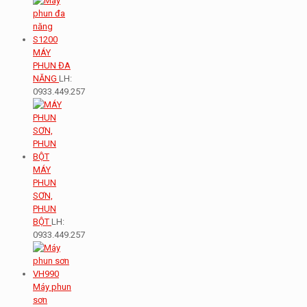
MÁY
PHUN ĐA
NĂNG
LH:
0933.449.257
MÁY
PHUN
SƠN,
PHUN
BỘT
LH:
0933.449.257
Máy phun
sơn