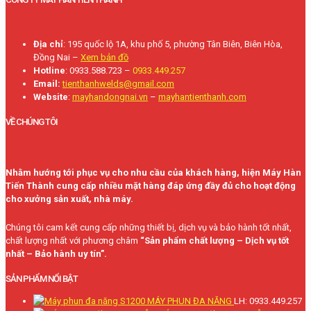
Địa chỉ
: 195 quốc lộ 1A, khu phố 5, phường Tân Biên, Biên Hòa,
Đồng Nai –
Xem bản đồ
Hotline
: 0933.588.723 –
0933.449.257
Email:
tienthanhwelds@gmail.com
Website
:
mayhandongnai.vn
–
mayhantienthanh.com
VỀ CHÚNG TÔI
Nhằm hướng tới phục vụ cho nhu cầu của khách hàng, hiện Máy Hàn
Tiến Thành cung cấp nhiều mặt hàng đáp ứng đầy đủ cho hoạt động
cho xưởng sản xuất, nhà máy.
Chúng tôi cam kết cung cấp những thiết bị, dịch vụ và bảo hành tốt nhất,
chất lượng nhất với phương châm
“Sản phẩm chất lượng – Dịch vụ tốt
nhất – Bảo hành uy tín”.
SẢN PHẨM NỔI BẬT
MÁY PHUN ĐA NĂNG
LH: 0933.449.257