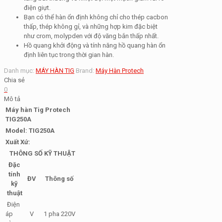
điện giựt.
Bạn có thể hàn ổn định không chỉ cho thép cacbon
thấp, thép không gỉ, và những hợp kim đặc biệt
như crom, molypden với độ văng bắn thấp nhất.
Hồ quang khởi động và tính năng hồ quang hàn ổn
định liên tục trong thời gian hàn.
Danh mục:
MÁY HÀN TIG
Brand:
Máy Hàn Protech
Chia sẻ
0
Mô tả
Máy hàn Tig Protech
TIG250A
Model: TIG250A
Xuất Xứ:
THÔNG SỐ KỸ THUẬT
Đặc
tính
ĐV
Thông số
kỹ
thuật
Điện
áp
V
1 pha 220V