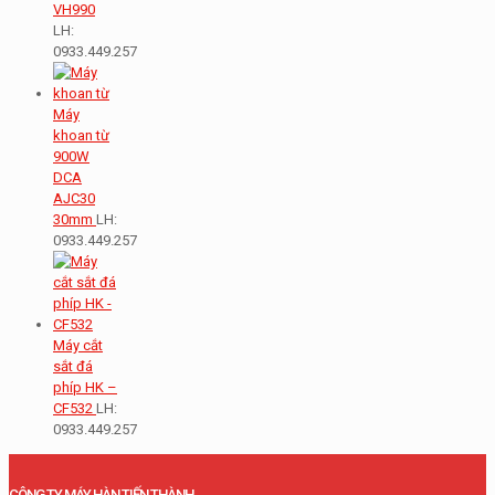
VH990
LH:
0933.449.257
Máy
khoan từ
900W
DCA
AJC30
30mm
LH:
0933.449.257
Máy cắt
sắt đá
phíp HK –
CF532
LH:
0933.449.257
CÔNG TY MÁY HÀN TIẾN THÀNH