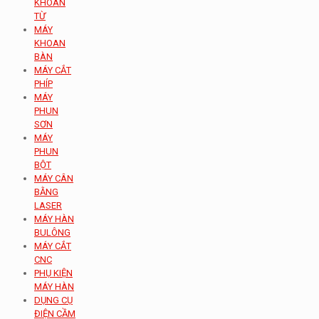
KHOAN
TỪ
MÁY
KHOAN
BÀN
MÁY CẮT
PHÍP
MÁY
PHUN
SƠN
MÁY
PHUN
BỘT
MÁY CÂN
BẰNG
LASER
MÁY HÀN
BULÔNG
MÁY CẮT
CNC
PHỤ KIỆN
MÁY HÀN
DỤNG CỤ
ĐIỆN CẦM