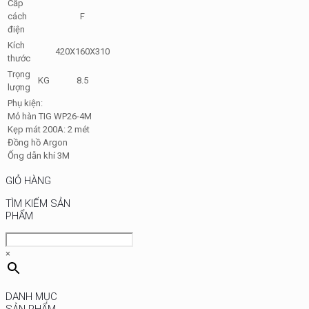
Cấp
cách
F
điện
Kích
420X160X310
thước
Trọng
KG
8.5
lượng
Phụ kiện:
Mỏ hàn TIG WP26-4M
Kẹp mát 200A: 2 mét
Đồng hồ Argon
Ống dẫn khí 3M
GIỎ HÀNG
TÌM KIẾM SẢN
PHẨM
×
DANH MỤC
SẢN PHẨM