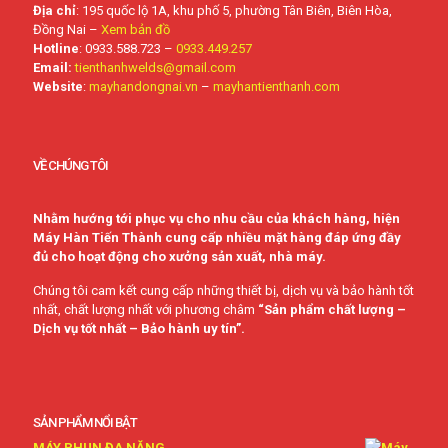
Địa chỉ
: 195 quốc lộ 1A, khu phố 5, phường Tân Biên, Biên Hòa,
Đồng Nai –
Xem bản đồ
Hotline
: 0933.588.723 –
0933.449.257
Email:
tienthanhwelds@gmail.com
Website
:
mayhandongnai.vn
–
mayhantienthanh.com
VỀ CHÚNG TÔI
Nhằm hướng tới phục vụ cho nhu cầu của khách hàng, hiện
Máy Hàn Tiến Thành cung cấp nhiều mặt hàng đáp ứng đầy
đủ cho hoạt động cho xưởng sản xuất, nhà máy.
Chúng tôi cam kết cung cấp những thiết bị, dịch vụ và bảo hành tốt
nhất, chất lượng nhất với phương châm
“Sản phẩm chất lượng –
Dịch vụ tốt nhất – Bảo hành uy tín”.
SẢN PHẨM NỔI BẬT
MÁY PHUN ĐA NĂNG