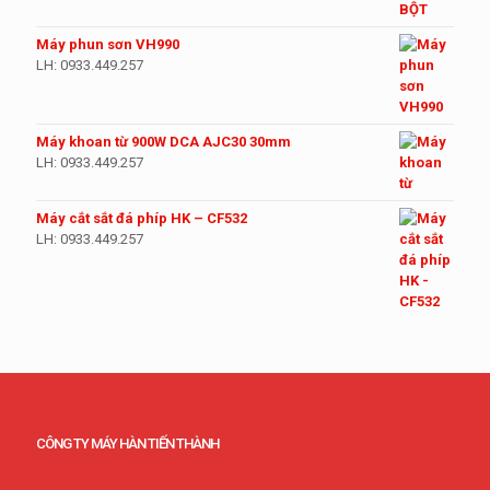
Máy phun sơn VH990
LH: 0933.449.257
Máy khoan từ 900W DCA AJC30 30mm
LH: 0933.449.257
Máy cắt sắt đá phíp HK – CF532
LH: 0933.449.257
CÔNG TY MÁY HÀN TIẾN THÀNH